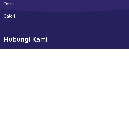
Opini
Galeri
Hubungi Kami
indonesia.kupi@gmail.com
indonesia_kupi
Info Jaringan KUPI
Kupipedia