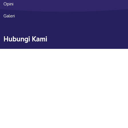
Opini
Galeri
Hubungi Kami
indonesia.kupi@gmail.com
indonesia_kupi
Info Jaringan KUPI
Kupipedia