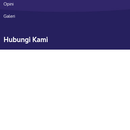
Opini
Galeri
Hubungi Kami
indonesia.kupi@gmail.com
indonesia_kupi
Info Jaringan KUPI
Kupipedia