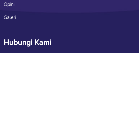
Opini
Galeri
Hubungi Kami
indonesia.kupi@gmail.com
indonesia_kupi
Info Jaringan KUPI
Kupipedia