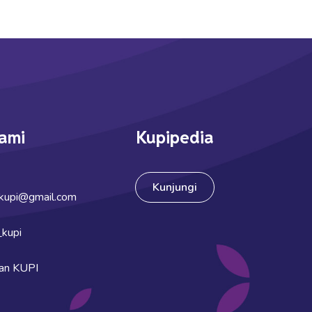
ami
Kupipedia
Kunjungi
.kupi@gmail.com
_kupi
gan KUPI